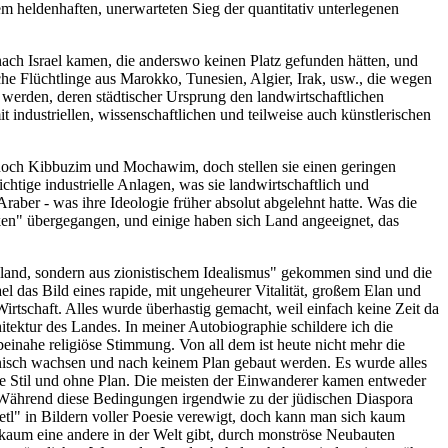
em heldenhaften, unerwarteten Sieg der quantitativ unterlegenen
ach Israel kamen, die anderswo keinen Platz gefunden hätten, und
e Flüchtlinge aus Marokko, Tunesien, Algier, Irak, usw., die wegen
 werden, deren städtischer Ursprung den landwirtschaftlichen
it industriellen, wissenschaftlichen und teilweise auch künstlerischen
r noch Kibbuzim und Mochawim, doch stellen sie einen geringen
htige industrielle Anlagen, was sie landwirtschaftlich und
raber - was ihre Ideologie früher absolut abgelehnt hatte. Was die
lken" übergegangen, und einige haben sich Land angeeignet, das
schland, sondern aus zionistischem Idealismus" gekommen sind und die
l das Bild eines rapide, mit ungeheurer Vitalität, großem Elan und
tschaft. Alles wurde überhastig gemacht, weil einfach keine Zeit da
tektur des Landes. In meiner Autobiographie schildere ich die
einahe religiöse Stimmung. Von all dem ist heute nicht mehr die
anisch wachsen und nach keinem Plan gebaut werden. Es wurde alles
hne Stil und ohne Plan. Die meisten der Einwanderer kamen entweder
 Während diese Bedingungen irgendwie zu der jüdischen Diaspora
tetl" in Bildern voller Poesie verewigt, doch kann man sich kaum
es kaum eine andere in der Welt gibt, durch monströse Neubauten