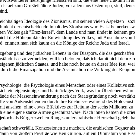
e Auswanderer meist junge Menschen sind, die eine neue Zukunft in an
 Israel zum Großteil ältere Juden, vor allem aus Osteuropa, sind, den
sind.
chhaltigen Ideologie des Zionismus, mit seinen vielen Aspekten - sozial,
h nicht der entscheidende Inhalt des Zionismus war. Es ist bemerkenswer
schen Volkes galt "Erez-Israel", dem Lande und man findet in keinem gr
e nicht die Höhepunkte der Entwicklung des Volkes; mit Ausnahme von
d, erinnert man sich kaum an die Könige der Reiche Juda und Israel.
zgebung und des jüdischen Lebens in der Diaspora, die das geschaffen
ändnisse zu vermeiden, will ich betonen, daß ich damit nicht dem zioni
eigenen jüdischen Staates, und halte noch heute an dieser Idee fest, we
a durch die Emanzipation und die Assimilation die Wirkung der Religion
Psychologie: die Psychologie eines Menschen oder eines Kollektivs sch
ch ein eigensinniges und hartnäckiges Volk, was ihr Überleben währen
nde der Masseneinwanderung nach der Staatsgründung noch verstärkt.
e von Außenstehenden durch ihre Erlebnisse während des Holocaust ver
t ansahen, ohne etwas Effektives zur Rettung der sechs Millionen zu u
urch eine eigene starke Armee geschützt wäre. Nach ihnen kamen die ori
jedoch als Bürger zweiten Ranges unter arabischer Herrschaft gelebt ha
chaft schwerfällt, Konzessionen zu machen, die arabischen Gegner als G
ann von großem Prestige wie Ben Gurion, auf ein Ultimatum von Eise