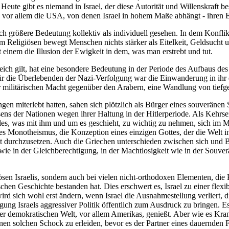
ute gibt es niemand in Israel, der diese Autorität und Willenskraft besi
 vor allem die USA, von denen Israel in hohem Maße abhängt - ihren 
ch größere Bedeutung kollektiv als individuell gesehen. In dem Konf
om Religiösen bewegt Menschen nichts stärker als Eitelkeit, Geldsucht 
t einem die Illusion der Ewigkeit in dem, was man erstrebt und tut.
ich gilt, hat eine besondere Bedeutung in der Periode des Aufbaus des 
Für die Überlebenden der Nazi-Verfolgung war die Einwanderung in ih
r militärischen Macht gegenüber den Arabern, eine Wandlung von tiefg
gen miterlebt hatten, sahen sich plötzlich als Bürger eines souveränen
sens der Nationen wegen ihrer Haltung in der Hitlerperiode. Als Kehrs
les, was mit ihm und um es geschieht, zu wichtig zu nehmen, sich im M
s Monotheismus, die Konzeption eines einzigen Gottes, der die Welt in
elt durchzusetzen. Auch die Griechen unterschieden zwischen sich und
wie in der Gleichberechtigung, in der Machtlosigkeit wie in der Souver
n Israelis, sondern auch bei vielen nicht-orthodoxen Elementen, die Kra
hen Geschichte bestanden hat. Dies erschwert es, Israel zu einer flexi
wird sich wohl erst ändern, wenn Israel die Ausnahmestellung verliert,
ung Israels aggressiver Politik öffentlich zum Ausdruck zu bringen. Es 
r demokratischen Welt, vor allem Amerikas, genießt. Aber wie es Krank
einen solchen Schock zu erleiden, bevor es der Partner eines dauernden