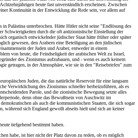
 Achtzehnjährigen heute fast unverständlich erscheinen. Zwischen
iner Kontinuität in der Entwicklung die Rede sein, vor allem auf
s in Palästina unterbrochen. Hätte Hitler nicht seine "Endlösung des
 Schwierigkeiten durch die oft antizionistische Einstellung der
h organisch entwickelnder jüdischer Staat hätte früher oder später
öglich gewesen, den Arabern eine Beteiligung an den jüdischen
Beisammensein der Juden und Araber, entweder in einem
lem von heute, die Feindseligkeit der arabischen Welt zu Israel,
Begründer des Zionismus aufzubauen, und - wenn es auch keinem
logie getragen, in der Atmosphäre, wie sie in den "Reisebriefen" zum
leuropäischen Juden, die das natürliche Reservoir für eine langsam
sche Verwirklichung des Zionismus schneller herbeizuführen, als es
tscheidenden Parole, und die zionistische Bewegung setzte alles
tlerperiode, denn ohne das Bewußtsein von Auschwitz im
ie demokratischen als auch die kommunistischen Staaten, die sich sogar
en, während sich England gewollt abseits hielt und sich an keiner
 heute tiefgehend bestimmt haben.
en habe, ist hier nicht der Platz davon zu reden, ob es möglich