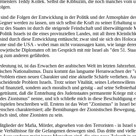
rmeisters Teddy Kollek. Selbst die Kibbuzim, die noch manches vom u
olgen.
 sind die Folgen der Entwicklung in der Politik und der Atmosphäre de
ner werden zu lassen, um sich selbst die Kraft zu seiner Erhaltung und
stenz des Staates ist durch die steigende Feindschaft und überwältigen
itik Israels ist die eines provinziellen Landes, mit all ihren Kleinlich
sind durch diese Entwicklung enttäuscht; zwar sind sie sich des Holocau
hme sind die USA - wobei man nicht voraussagen kann, wie lange deren
ß sowjetische Diplomaten oft im Gespräch mit mir Israel als "den 51. S
Tag zum anderen gefährden.
eutung ist, ist das Erwachen der arabischen Welt im letzten Jahrzehnt.
bischen Nationalismus. Dazu kommt das langsame Heranwachsen der "dritt
 Problem einen neuen Charakter und eine aktuelle Schärfe verliehen. A
scheidende Problem Israels. Trotz seiner Vitalität, seines Lebenswille
 und finanziell, sondern auch moralisch und geistig - auf seine Selbste
n geträumt, daß die Entstehung des Judenstaates permanente Kriege mi
e des Zionismus" nenne, und ich schließe mich in diese Beschuldigung ei
eispielen beschreiben will. Erstens ist das Wort "Zionismus" in Israel
Menschen charakterisiert; alle Bemühungen der Zionistischen Bewegung,
isch sind, ohne Zionisten zu sein.
Mitglieder der Mafia, Mörder, abgesehen von den Terroristen - in Israel
 Verhältnisse für die Gefangenen deswegen sind. Das dritte und vielleic