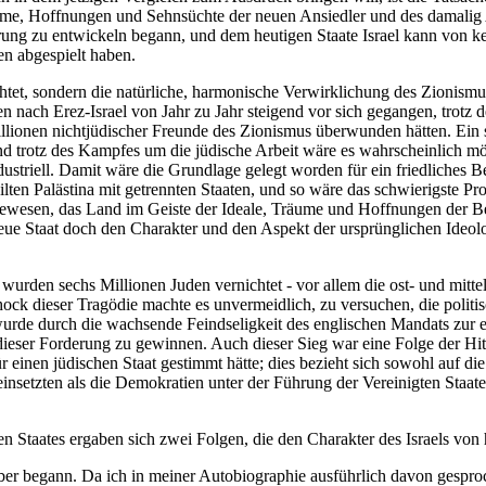
räume, Hoffnungen und Sehnsüchte der neuen Ansiedler und des damalig
rung zu entwickeln begann, und dem heutigen Staate Israel kann von ke
en abgespielt haben.
chtet, sondern die natürliche, harmonische Verwirklichung des Zionismu
ach Erez-Israel von Jahr zu Jahr steigend vor sich gegangen, trotz der
lionen nichtjüdischer Freunde des Zionismus überwunden hätten. Ein sic
nd trotz des Kampfes um die jüdische Arbeit wäre es wahrscheinlich m
ustriell. Damit wäre die Grundlage gelegt worden für ein friedliches 
en Palästina mit getrennten Staaten, und so wäre das schwierigste Prob
gewesen, das Land im Geiste der Ideale, Träume und Hoffnungen der 
er neue Staat doch den Charakter und den Aspekt der ursprünglichen Ideo
 wurden sechs Millionen Juden vernichtet - vor allem die ost- und mitte
hock dieser Tragödie machte es unvermeidlich, zu versuchen, die politi
urde durch die wachsende Feindseligkeit des englischen Mandats zur en
dieser Forderung zu gewinnen. Auch dieser Sieg war eine Folge der Hi
r einen jüdischen Staat gestimmt hätte; dies bezieht sich sowohl auf d
a einsetzten als die Demokratien unter der Führung der Vereinigten Staat
 Staates ergaben sich zwei Folgen, die den Charakter des Israels von
er begann. Da ich in meiner Autobiographie ausführlich davon gesproch