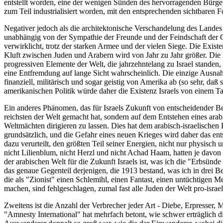
entstellt worden, eine der wenigen Sünden des hervorragenden Bürge
zum Teil industrialisiert worden, mit den entsprechenden sichtbaren F
Negativer jedoch als die architektonische Verschandelung des Landes
unabhängig von der Sympathie der Freunde und der Feindschaft der Geg
verwirklicht, trotz der starken Armee und der vielen Siege. Die Exi
Kluft zwischen Juden und Arabern wird von Jahr zu Jahr größer. Die Pol
progressiven Elemente der Welt, die jahrzehntelang zu Israel standen, 
eine Entfremdung auf lange Sicht wahrscheinlich. Die einzige Ausna
finanziell, militärisch und sogar geistig von Amerika ab (so sehr, da
amerikanischen Politik würde daher die Existenz Israels von einem 
Ein anderes Phänomen, das für Israels Zukunft von entscheidender Bed
reichsten der Welt gemacht hat, sondern auf dem Entstehen eines ara
Weltmächten dirigieren zu lassen. Dies hat dem arabisch-israelischen
grundsätzlich, und die Gefahr eines neuen Krieges wird daher das ent
dazu verurteilt, den größten Teil seiner Energien, nicht nur physisch
nicht Lilienblum, nicht Herzl und nicht Achad Haam, hatten je davo
der arabischen Welt für die Zukunft Israels ist, was ich die "Erbsünd
das genaue Gegenteil derjenigen, die 1913 bestand, was ich in drei B
die als "Zionist" einen Schlemihl, einen Fantast, einen untüchtigen 
machen, sind fehlgeschlagen, zumal fast alle Juden der Welt pro-israel
Zweitens ist die Anzahl der Verbrecher jeder Art - Diebe, Erpresser, 
"Amnesty International" hat mehrfach betont, wie schwer erträglich die