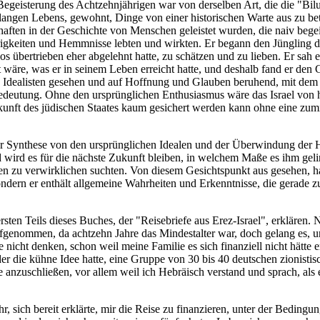
 Begeisterung des Achtzehnjährigen war von derselben Art, die die "Bi
s langen Lebens, gewohnt, Dinge von einer historischen Warte aus zu be
aften in der Geschichte von Menschen geleistet wurden, die naiv begei
rigkeiten und Hemmnisse lebten und wirkten. Er begann den Jüngling de
os übertrieben eher abgelehnt hatte, zu schätzen und zu lieben. Er sah e
wäre, was er in seinem Leben erreicht hatte, und deshalb fand er den
n Idealisten gesehen und auf Hoffnung und Glauben beruhend, mit dem
edeutung. Ohne den ursprünglichen Enthusiasmus wäre das Israel von h
ukunft des jüdischen Staates kaum gesichert werden kann ohne eine zu
der Synthese von den ursprünglichen Idealen und der Überwindung der 
nd wird es für die nächste Zukunft bleiben, in welchem Maße es ihm gel
en zu verwirklichen suchten. Von diesem Gesichtspunkt aus gesehen, h
ondern er enthält allgemeine Wahrheiten und Erkenntnisse, die gerade zu 
rsten Teils dieses Buches, der "Reisebriefe aus Erez-Israel", erklären
aufgenommen, da achtzehn Jahre das Mindestalter war, doch gelang es,
ise nicht denken, schon weil meine Familie es sich finanziell nicht hätt
, der die kühne Idee hatte, eine Gruppe von 30 bis 40 deutschen zionis
 anzuschließen, vor allem weil ich Hebräisch verstand und sprach, als 
uhr, sich bereit erklärte, mir die Reise zu finanzieren, unter der Bedi