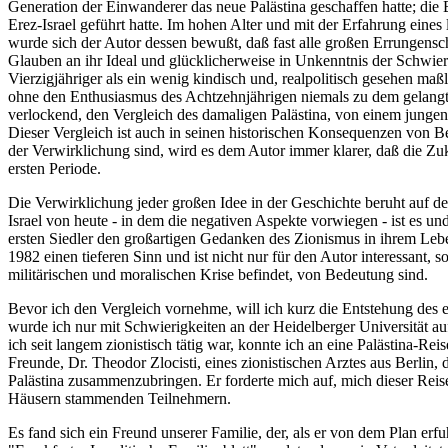
Generation der Einwanderer das neue Palästina geschaffen hatte; die
Erez-Israel geführt hatte. Im hohen Alter und mit der Erfahrung eine
wurde sich der Autor dessen bewußt, daß fast alle großen Errungensch
Glauben an ihr Ideal und glücklicherweise in Unkenntnis der Schwie
Vierzigjähriger als ein wenig kindisch und, realpolitisch gesehen maßl
ohne den Enthusiasmus des Achtzehnjährigen niemals zu dem gelangt 
verlockend, den Vergleich des damaligen Palästina, von einem junge
Dieser Vergleich ist auch in seinen historischen Konsequenzen von B
der Verwirklichung sind, wird es dem Autor immer klarer, daß die Z
ersten Periode.
Die Verwirklichung jeder großen Idee in der Geschichte beruht auf 
Israel von heute - in dem die negativen Aspekte vorwiegen - ist es u
ersten Siedler den großartigen Gedanken des Zionismus in ihrem Leb
1982 einen tieferen Sinn und ist nicht nur für den Autor interessant, s
militärischen und moralischen Krise befindet, von Bedeutung sind.
Bevor ich den Vergleich vornehme, will ich kurz die Entstehung des e
wurde ich nur mit Schwierigkeiten an der Heidelberger Universität 
ich seit langem zionistisch tätig war, konnte ich an eine Palästina-Re
Freunde, Dr. Theodor Zlocisti, eines zionistischen Arztes aus Berlin
Palästina zusammenzubringen. Er forderte mich auf, mich dieser Reise
Häusern stammenden Teilnehmern.
Es fand sich ein Freund unserer Familie, der, als er von dem Plan erf