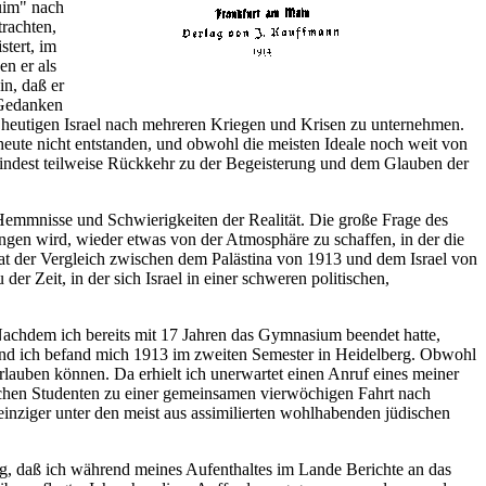
luim" nach
trachten,
stert, im
n er als
in, daß er
 Gedanken
 heutigen Israel nach mehreren Kriegen und Krisen zu unternehmen.
eute nicht entstanden, und obwohl die meisten Ideale noch weit von
mindest teilweise Rückkehr zu der Begeisterung und dem Glauben der
Hemmnisse und Schwierigkeiten der Realität. Die große Frage des
ingen wird, wieder etwas von der Atmosphäre zu schaffen, in der die
at der Vergleich zwischen dem Palästina von 1913 und dem Israel von
der Zeit, in der sich Israel in einer schweren politischen,
. Nachdem ich bereits mit 17 Jahren das Gymnasium beendet hatte,
 und ich befand mich 1913 im zweiten Semester in Heidelberg. Obwohl
e erlauben können. Da erhielt ich unerwartet einen Anruf eines meiner
tischen Studenten zu einer gemeinsamen vierwöchigen Fahrt nach
einziger unter den meist aus assimilierten wohlhabenden jüdischen
ngung, daß ich während meines Aufenthaltes im Lande Berichte an das