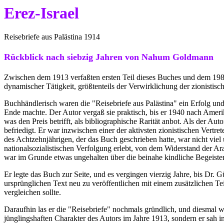
Erez-Israel
Reisebriefe aus Palästina 1914
Rückblick nach siebzig Jahren von Nahum Goldmann
Zwischen dem 1913 verfaßten ersten Teil dieses Buches und dem 1982
dynamischer Tätigkeit, größtenteils der Verwirklichung der zionistis
Buchhändlerisch waren die "Reisebriefe aus Palästina" ein Erfolg un
Ende machte. Der Autor vergaß sie praktisch, bis er 1940 nach Amer
was den Preis betrifft, als bibliographische Rarität anbot. Als der Aut
befriedigt. Er war inzwischen einer der aktivsten zionistischen Vertr
des Achtzehnjährigen, der das Buch geschrieben hatte, war nicht viel ü
nationalsozialistischen Verfolgung erlebt, von dem Widerstand der
war im Grunde etwas ungehalten über die beinahe kindliche Begeisteru
Er legte das Buch zur Seite, und es vergingen vierzig Jahre, bis Dr
ursprünglichen Text neu zu veröffentlichen mit einem zusätzlichen Te
vergleichen sollte.
Daraufhin las er die "Reisebriefe" nochmals gründlich, und diesmal wa
jünglingshaften Charakter des Autors im Jahre 1913, sondern er sah in 