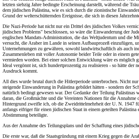
letzten siebzig Jahre bedingte Erscheinung darstellt, während die T
dem jüdischen Palästina, wie es sich durch die zionistische Einwande
Grund der welterschütternden Ereignisse, die sich in diesen Jahrzehnt
Die Nazi-Periode hat nicht nur ein Drittel des jüdischen Volkes verni
jüdischen Problems" beschlossen, so wäre die Einwanderung der Juden n
englischen Mandats-Administration, die das Weltjudentum und die Mil
versucht, die Araber im Lande in seinen Aufbauprozeß einzufügen, u
Unternehmungen zu gewähren, sowohl landwirtschaftlich als auch ind
Zusammenleben mit voller Autonomie beider Teile oder in einem geteilt
vermieden worden. Bei einer solchen Entwicklung wäre es möglich 
Ideal vergönnt ist, sich hundertprozentig zu realisieren - so hätte d
Ausdruck kommt.
All dies wurde brutal durch die Hitlerperiode unterbrochen. Nicht nur
steigende Einwanderung in Palästina gebildet hätten - sondern der Sc
natürlich bedingt gewesen war. Der Gedanke der Teilung Palästinas w
daran, die Großmächte und die Vereinten Nationen für die Annahme 
Hintergrund zweifle ich, ob die Zweidrittelmehrheit der U. N. 1947 fü
anfangs eifriger für einen jüdischen Staat in einem geteilten Palästin
Abstimmung beteiligte.
Aus der Annahme des Teilungsplans und der Schaffung eines jüdischen
Die erste war, daß die Staatsgründung mit einem Krieg gegen die Arab