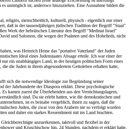
deren Ländern suchen (eine analoge Erscheinung ist allerdings
en es unmöglich ist, anderswo hinzuziehen. Eine Ausnahme bilden die
 religiös, menschheitlich, kulturell, physisch - eigentlich nur einer
t, daß in der tausendjährigen jüdischen Tradition der Begriff "Staat"
oßen Werk der hebräischen Literatur den Begriff "Medinat Israel"
 David und Salomon, die wegen der Psalmen und des Hohelieds, nicht
 haben, was Heinrich Heine das "portative Vaterland" der Juden
stischen Ideal eines Judenstaates Absage erteile. Ich war einer der
il nur ein unabhängiges Land, in der heutigen politischen Form eines
, die die Juden in ihrem abgesondertem Gettoleben erhalten hatte,
afft sich die notwendige Ideologie zur Begründung seiner
d der Jahrhunderte der Diaspora erklärt. Diese psychologische
 Es kamen zuerst die Überlebenden aus den Vernichtungslagern,
ständlich sind. Da sie erlebt hatten, wie die demokratischen und
nternehmen, ist es beinahe vergeblich, ihnen zu sagen, daß die
entalischen Juden, die zwar von den Arabern nie so verfolgt wurden
tten und daher ein starkes Ressentiment mit ins Land brachten.
leichberechtigte anzuerkennen, taktvoll und flexibel in der
nhower und Kruschtschow hin, 24 Stunden, nachdem er erklärt hatte,