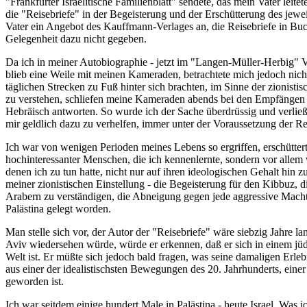
"Frankfurter Israelitische Familienblatt" sendete, das mein Vater le
die "Reisebriefe" in der Begeisterung und der Erschütterung des jewe
Vater ein Angebot des Kauffmann-Verlages an, die Reisebriefe in Buch
Gelegenheit dazu nicht gegeben.
Da ich in meiner Autobiographie - jetzt im "Langen-Müller-Herbig" Ve
blieb eine Weile mit meinen Kameraden, betrachtete mich jedoch nicht
täglichen Strecken zu Fuß hinter sich brachten, im Sinne der zioni
zu verstehen, schliefen meine Kameraden abends bei den Empfängen i
Hebräisch antworten. So wurde ich der Sache überdrüssig und verließ
mir geldlich dazu zu verhelfen, immer unter der Voraussetzung der Re
Ich war von wenigen Perioden meines Lebens so ergriffen, erschüttert
hochinteressanter Menschen, die ich kennenlernte, sondern vor allem 
denen ich zu tun hatte, nicht nur auf ihren ideologischen Gehalt hin 
meiner zionistischen Einstellung - die Begeisterung für den Kibbuz, d
Arabern zu verständigen, die Abneigung gegen jede aggressive Machtp
Palästina gelegt worden.
Man stelle sich vor, der Autor der "Reisebriefe" wäre siebzig Jahre l
Aviv wiedersehen würde, würde er erkennen, daß er sich in einem jüdi
Welt ist. Er müßte sich jedoch bald fragen, was seine damaligen Erle
aus einer der idealistischsten Bewegungen des 20. Jahrhunderts, einer
geworden ist.
Ich war seitdem einige hundert Male in Palästina - heute Israel. Was 