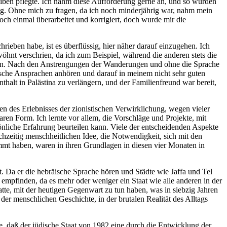
reiben pflegte. Ich nahm diese Aufforderung gerne an, und so wurden
folg. Ohne mich zu fragen, da ich noch minderjährig war, nahm mein
ch einmal überarbeitet und korrigiert, doch wurde mir die
ieben habe, ist es überflüssig, hier näher darauf einzugehen. Ich
öhnt verschrien, da ich zum Beispiel, während die anderen stets die
eiten. Nach den Anstrengungen der Wanderungen und ohne die Sprache
ische Ansprachen anhören und darauf in meinem nicht sehr guten
alt in Palästina zu verlängern, und der Familienfreund war bereit,
en des Erlebnisses der zionistischen Verwirklichung, wegen vieler
ren Form. Ich lernte vor allem, die Vorschläge und Projekte, mit
sönliche Erfahrung beurteilen kann. Viele der entscheidenden Aspekte
chzeitig menschheitlichen Idee, die Notwendigkeit, sich mit den
mmt haben, waren in ihren Grundlagen in diesen vier Monaten in
ht. Da er die hebräische Sprache hören und Städte wie Jaffa und Tel
 empfinden, da es mehr oder weniger ein Staat wie alle anderen in der
tte, mit der heutigen Gegenwart zu tun haben, was in siebzig Jahren
der menschlichen Geschichte, in der brutalen Realität des Alltags
he, daß der jüdische Staat von 1982 eine durch die Entwicklung der