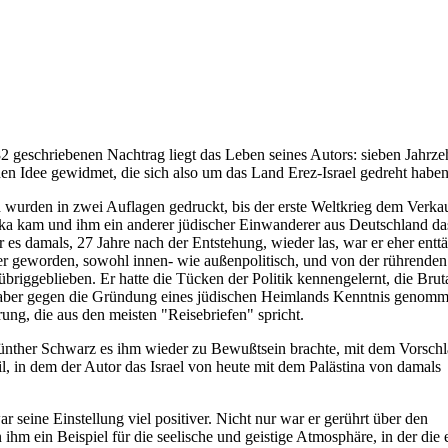
 geschriebenen Nachtrag liegt das Leben seines Autors: sieben Jahrze
chen Idee gewidmet, die sich also um das Land Erez-Israel gedreht haben
d wurden in zwei Auflagen gedruckt, bis der erste Weltkrieg dem Verkau
ika kam und ihm ein anderer jüdischer Einwanderer aus Deutschland d
or es damals, 27 Jahre nach der Entstehung, wieder las, war er eher enttä
eter geworden, sowohl innen- wie außenpolitisch, und von der rührenden
briggeblieben. Er hatte die Tücken der Politik kennengelernt, die Bruta
 Araber gegen die Gründung eines jüdischen Heimlands Kenntnis genom
ng, die aus den meisten "Reisebriefen" spricht.
. Günther Schwarz es ihm wieder zu Bewußtsein brachte, mit dem Vorschl
il, in dem der Autor das Israel von heute mit dem Palästina von damals
r seine Einstellung viel positiver. Nicht nur war er gerührt über den
ihm ein Beispiel für die seelische und geistige Atmosphäre, in der die e