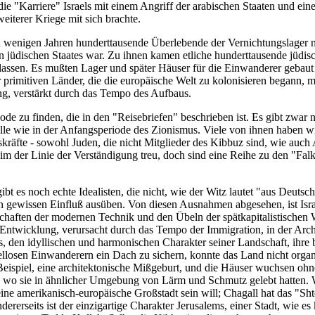
e "Karriere" Israels mit einem Angriff der arabischen Staaten und ein
eiterer Kriege mit sich brachte.
 wenigen Jahren hunderttausende Überlebende der Vernichtungslager n
üdischen Staates war. Zu ihnen kamen etliche hunderttausende jüdisch
rlassen. Es mußten Lager und später Häuser für die Einwanderer gebaut
er primitiven Länder, die die europäische Welt zu kolonisieren begann, m
ng, verstärkt durch das Tempo des Aufbaus.
ode zu finden, die in den "Reisebriefen" beschrieben ist. Es gibt zwa
lle wie in der Anfangsperiode des Zionismus. Viele von ihnen haben wic
räfte - sowohl Juden, die nicht Mitglieder des Kibbuz sind, wie auch A
zim der Linie der Verständigung treu, doch sind eine Reihe zu den "Fa
.
ibt es noch echte Idealisten, die nicht, wie der Witz lautet "aus Deut
en gewissen Einfluß ausüben. Von diesen Ausnahmen abgesehen, ist Israe
aften der modernen Technik und den Übeln der spätkapitalistischen Wir
Entwicklung, verursacht durch das Tempo der Immigration, in der Archi
den idyllischen und harmonischen Charakter seiner Landschaft, ihre b
ellosen Einwanderern ein Dach zu sichern, konnte das Land nicht org
m Beispiel, eine architektonische Mißgeburt, und die Häuser wuchsen o
a, wo sie in ähnlicher Umgebung von Lärm und Schmutz gelebt hatten.
eine amerikanisch-europäische Großstadt sein will; Chagall hat das "Sh
ererseits ist der einzigartige Charakter Jerusalems, einer Stadt, wie 