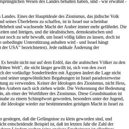
rsprünglichen Wesen des Landes behalten haben, sind - wie erwähnt -
s Landes. Eines der Hauptideale des Zionismus, das jüdische Volk
 seines Überlebens zu schaffen, ist in Israel nur scheinbar
de Mehrheit und wachsende Macht der Araber immer mehr gefährdet. Die
keiten und Intrigen, und die idealistischen, demokratischen und
st noch zu sehr bewußt, um Israel völlig fallen zu lassen, doch ist
 unbedingte Unterstützung anhalten wird - und Israel hängt
taat der USA" bezeichneten). Jede radikale Änderung der
 Es beruht nicht nur auf dem Erdöl, das die arabischen Völker zu den
en Welt", die nicht länger gewillt ist, sich von den zwei
uch der vorläufige Sonderfrieden mit Ägypten ändert die Lage nicht
ns und seiner ungewöhnlichen Begabungen ist Israel paradoxerweise
rhaltung zu verwenden. Keiner der Ideologen des Zionismus, nicht Hess,
t den Arabern nach sich ziehen würde. Die Verkennung der Bedeutung
n, als einer der Wortführer des Zionismus. Diese Grundsituation ist
 beinahe zu einem Schimpfwort geworden, besonders unter der Jugend,
 die Ideologie wieder zur bestimmenden geistigen Macht in Israel zu
 so gestiegen, daß die Gefängnisse zu klein geworden sind, und
ht entscheidende Beispiel ist, daß im letzten Jahr die Zahl der