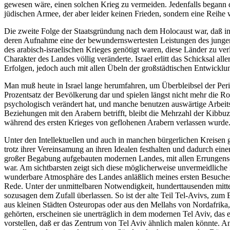
gewesen wäre, einen solchen Krieg zu vermeiden. Jedenfalls begann di
jüdischen Armee, der aber leider keinen Frieden, sondern eine Reihe w
Die zweite Folge der Staatsgründung nach dem Holocaust war, daß in
deren Aufnahme eine der bewundernswertesten Leistungen des jungen j
des arabisch-israelischen Krieges genötigt waren, diese Länder zu ve
Charakter des Landes völlig veränderte. Israel erlitt das Schicksal all
Erfolgen, jedoch auch mit allen Übeln der großstädtischen Entwicklu
Man muß heute in Israel lange herumfahren, um Überbleibsel der Peri
Prozentsatz der Bevölkerung dar und spielen längst nicht mehr die Ro
psychologisch verändert hat, und manche benutzen auswärtige Arbeitsk
Beziehungen mit den Arabern betrifft, bleibt die Mehrzahl der Kibbu
während des ersten Krieges von geflohenen Arabern verlassen wurde
Unter den Intellektuellen und auch in manchen bürgerlichen Kreisen g
trotz ihrer Vereinsamung an ihren Idealen festhalten und dadurch ein
großer Begabung aufgebauten modernen Landes, mit allen Errungensch
war. Am sichtbarsten zeigt sich diese möglicherweise unvermeidliche 
wunderbare Atmosphäre des Landes anläßlich meines ersten Besuches, 
Rede. Unter der unmittelbaren Notwendigkeit, hunderttausenden mitt
sozusagen dem Zufall überlassen. So ist der alte Teil Tel-Avivs, zu
aus kleinen Städten Osteuropas oder aus den Mellahs von Nordafrik
gehörten, erscheinen sie unerträglich in dem modernen Tel Aviv, das 
vorstellen, daß er das Zentrum von Tel Aviv ähnlich malen könnte. And