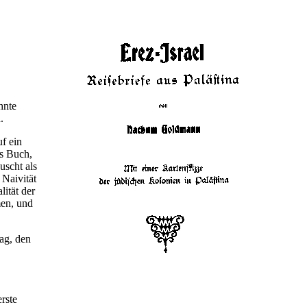
hnte
.
f ein
as Buch,
uscht als
 Naivität
lität der
men, und
ag, den
rste