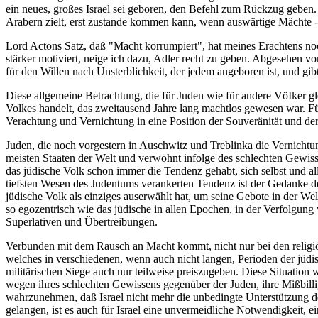
ein neues, großes Israel sei geboren, den Befehl zum Rückzug geben. He
Arabern zielt, erst zustande kommen kann, wenn auswärtige Mächte -
Lord Actons Satz, daß "Macht korrumpiert", hat meines Erachtens no
stärker motiviert, neige ich dazu, Adler recht zu geben. Abgesehen v
für den Willen nach Unsterblichkeit, der jedem angeboren ist, und gib
Diese allgemeine Betrachtung, die für Juden wie für andere VöIker gle
Volkes handelt, das zweitausend Jahre lang machtlos gewesen war. 
Verachtung und Vernichtung in eine Position der Souveränität und de
Juden, die noch vorgestern in Auschwitz und Treblinka die Vernichtun
meisten Staaten der Welt und verwöhnt infolge des schlechten Gewis
das jüdische Volk schon immer die Tendenz gehabt, sich selbst und al
tiefsten Wesen des Judentums verankerten Tendenz ist der Gedanke de
jüdische Volk als einziges auserwählt hat, um seine Gebote in der W
so egozentrisch wie das jüdische in allen Epochen, in der Verfolgung 
Superlativen und Übertreibungen.
Verbunden mit dem Rausch an Macht kommt, nicht nur bei den religiöse
welches in verschiedenen, wenn auch nicht langen, Perioden der jüdisc
militärischen Siege auch nur teilweise preiszugeben. Diese Situation 
wegen ihres schlechten Gewissens gegenüber der Juden, ihre Mißbillig
wahrzunehmen, daß Israel nicht mehr die unbedingte Unterstützung de
gelangen, ist es auch für Israel eine unvermeidliche Notwendigkeit, 