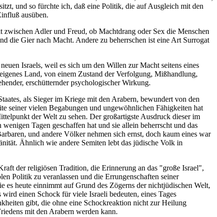
tzt, und so fürchte ich, daß eine Politik, die auf Ausgleich mit den
Einfluß ausüben.
likt zwischen Adler und Freud, ob Machtdrang oder Sex die Menschen
und die Gier nach Macht. Andere zu beherrschen ist eine Art Surrogat
neuen Israels, weil es sich um den Willen zur Macht seitens eines
r eigenes Land, von einem Zustand der Verfolgung, Mißhandlung,
ehender, erschütternder psychologischer Wirkung.
 Staates, als Sieger im Kriege mit den Arabern, bewundert von den
eite seiner vielen Begabungen und ungewöhnlichen Fähigkeiten hat
ittelpunkt der Welt zu sehen. Der großartigste Ausdruck dieser im
 wenigen Tagen geschaffen hat und sie allein beherrscht und das
 Barbaren, und andere Völker nehmen sich ernst, doch kaum eines war
änität. Ähnlich wie andere Semiten lebt das jüdische Volk in
ft der religiösen Tradition, die Erinnerung an das "große Israel",
blen Politik zu veranlassen und die Errungenschaften seiner
 die es heute einnimmt auf Grund des Zögerns der nichtjüdischen Welt,
wird einen Schock für viele Israeli bedeuten, eines Tages
heiten gibt, die ohne eine Schockreaktion nicht zur Heilung
 Friedens mit den Arabern werden kann.