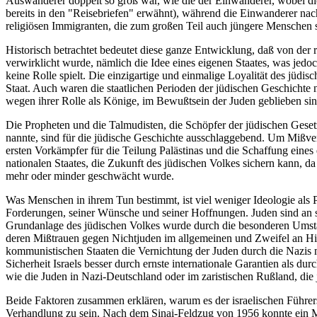
Auswanderer doppelt so groß war, wie die der Einwanderer, wobei di
bereits in den "Reisebriefen" erwähnt), während die Einwanderer nach
religiösen Immigranten, die zum großen Teil auch jüngere Menschen 
Historisch betrachtet bedeutet diese ganze Entwicklung, daß von der rei
verwirklicht wurde, nämlich die Idee eines eigenen Staates, was jedoc
keine Rolle spielt. Die einzigartige und einmalige Loyalität des jüdi
Staat. Auch waren die staatlichen Perioden der jüdischen Geschicht
wegen ihrer Rolle als Könige, im Bewußtsein der Juden geblieben sin
Die Propheten und die Talmudisten, die Schöpfer der jüdischen Geset
nannte, sind für die jüdische Geschichte ausschlaggebend. Um Mißverst
ersten Vorkämpfer für die Teilung Palästinas und die Schaffung eines 
nationalen Staates, die Zukunft des jüdischen Volkes sichern kann, d
mehr oder minder geschwächt wurde.
Was Menschen in ihrem Tun bestimmt, ist viel weniger Ideologie als 
Forderungen, seiner Wünsche und seiner Hoffnungen. Juden sind an si
Grundanlage des jüdischen Volkes wurde durch die besonderen Umstä
deren Mißtrauen gegen Nichtjuden im allgemeinen und Zweifel an Hilf
kommunistischen Staaten die Vernichtung der Juden durch die Nazis mi
Sicherheit Israels besser durch ernste internationale Garantien als d
wie die Juden in Nazi-Deutschland oder im zaristischen Rußland, die 
Beide Faktoren zusammen erklären, warum es der israelischen Führers
Verhandlung zu sein. Nach dem Sinai-Feldzug von 1956 konnte ein M