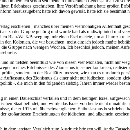
itete und in dem ich schon seit meinem fünfzehnten Lebensjahr an zu sch
iligen Erlebnisses geschrieben. Ihre Veröffentlichung hatte großen Er
form herauszugeben; hätte ich davon gewußt, hätte ich sie bestimmt no
rlag erschienen - manches über meinen viermonatigen Aufenthalt geschr
 als zu der Gruppe gehörig und wurde bald als undiszipliniert und verw
stischen Blau-Weiß-Bewegung, mir einen Esel mietete, um auf ihm zu r
n den Kolonien, die wir besuchten, meist ein; ich jedoch mußte hebrä
 die Gruppe nach wenigen Wochen. Ich beschloß jedoch, meinen Aufenth
isebriefe.
 und im tiefsten beeinflußt wie von diesen vier Monaten, nicht nur weg
wegen meines Erlebnisses des Zionismus in seiner konkreten, realisierba
zu prüfen, sondern an der Realität zu messen, wie man es nur durch per
ie Auffassung des Zionismus als einer nicht nur jüdischen, sondern glei
olitik -, die mich in den folgenden siebzig Jahren immer wieder besti
ang in einen Dauerschlaf verfallen und in dem heutigen Israel aufgewac
schen Staat befindet, und würde das Israel von heute nicht unnatürlich
bnisse, die er 1913 mit überschwenglichem Enthusiasmus beschrieben ha
 der großartigsten Erscheinungen der jüdischen, und allgemein gesehen 
ich in dem jetzigen Vergleich zum Ausdruck bringen will, ist die Tatsac